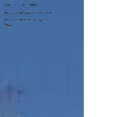
Nos chambres d'hôtes
Séjour détente au Puy-en-Velay
Week-end détente au Puy-en-
Velay