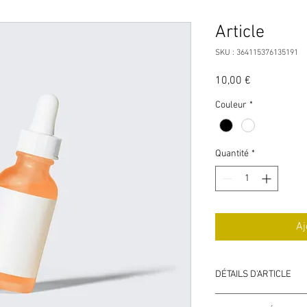
Article
SKU : 364115376135191
Prix
10,00 €
Couleur
*
Quantité
*
Aj
DÉTAILS D'ARTICLE
Détails d'article. Saisi