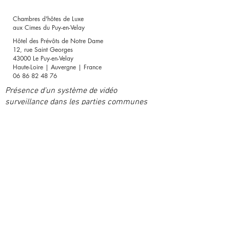
vos modes de livraison afin de rassurer
clients et leur permettre ainsi d'acheter
vos clients et gagner leur confiance.
sur votre site en toute sécurité.
Chambres d'hôtes de Luxe
aux Cimes du Puy-en-Velay
Hôtel des Prévôts de Notre Dame
12, rue Saint Georges
43000 Le Puy-en-Velay
Haute-Loire | Auvergne | France
06 86 82 48 76
Présence d'un système de vidéo
surveillance dans les parties communes
afin de permettre une arrivée autonome en
toute sécurité
Actualités & Conseils
Nous contacter
Inscrivez-vous a notre liste de diffusion